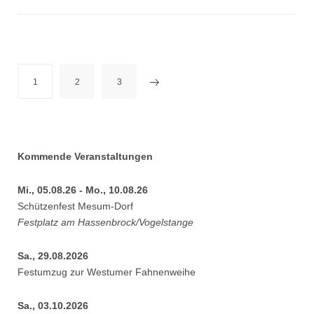
Seitennummerierung
1
2
3
der
Beiträge
Kommende Veranstaltungen
Mi., 05.08.26 - Mo., 10.08.26
Schützenfest Mesum-Dorf
Festplatz am Hassenbrock/Vogelstange
Sa., 29.08.2026
Festumzug zur Westumer Fahnenweihe
Sa., 03.10.2026