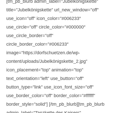
[tm_pb_blurb admin_label=”Jubelkönigskette”
title=”Jubelkönigskette” url_new_window=”off”
use_icon=”off” icon_color=”#006233″
use_circle=”off” circle_color=”#000000″
use_circle_border=”off”
circle_border_color=”#006233″
image=”https://dorfschuetzen.de/wp-
content/uploads/Jubelkönigskette_2.jpg”
icon_placement=”top” animation=”top”
text_orientation=”left” use_button=”off”
button_type=”link” use_icon_font_size=”off”
use_border_color=”off” border_color=”#ffffff”
border_style=”solid”] [/tm_pb_blurb][tm_pb_blurb
admin_label=”Tanzkette des Kaisers”