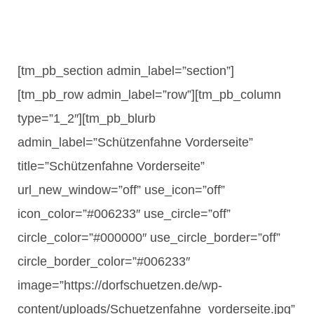
Fahnen
[tm_pb_section admin_label=”section”]
[tm_pb_row admin_label=”row”][tm_pb_column
&
type=”1_2″][tm_pb_blurb
Ketten
admin_label=”Schützenfahne Vorderseite”
title=”Schützenfahne Vorderseite”
url_new_window=”off” use_icon=”off”
icon_color=”#006233″ use_circle=”off”
circle_color=”#000000″ use_circle_border=”off”
circle_border_color=”#006233″
image=”https://dorfschuetzen.de/wp-
content/uploads/Schuetzenfahne_vorderseite.jpg”