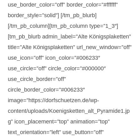
use_border_color=”off” border_color=”#ffffff”
border_style=”solid”] [/tm_pb_blurb]
[/tm_pb_column][tm_pb_column type=”1_3″]
[tm_pb_blurb admin_label=”Alte Königsplaketten”
title=”Alte Königsplaketten” url_new_window=”off”
use_icon=”off” icon_color=”#006233″
use_circle=”off” circle_color=”#000000″
use_circle_border=”off”
circle_border_color=”#006233″
image=”https://dorfschuetzen.de/wp-
content/uploads/Koenigsketten_alt_Pyramide1.jp
g” icon_placement=”top” animation=”top”
text_orientation=”left” use_button=”off”