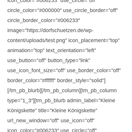
icon_color=”#006233″ use_circle=”off”
circle_color=”#000000″ use_circle_border=”off”
circle_border_color=”#006233″
image=”https://dorfschuetzen.de/wp-
content/uploads/test.png” icon_placement=”top”
animation=”top” text_orientation=”left”
use_button=”off” button_type=”link”
use_icon_font_size=”off” use_border_color=”off”
border_color=”#ffffff” border_style=”solid”]
[/tm_pb_blurb][/tm_pb_column][tm_pb_column
type=”1_3″][tm_pb_blurb admin_label=”Kleine
Königskette” title=”Kleine Königskette”
url_new_window=”off” use_icon=”off”
icon_color=”#006233″ use_circle=”off”