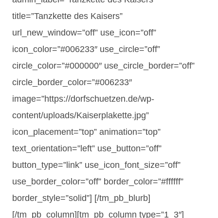
title=”Tanzkette des Kaisers”
url_new_window=”off” use_icon=”off”
icon_color=”#006233″ use_circle=”off”
circle_color=”#000000″ use_circle_border=”off”
circle_border_color=”#006233″
image=”https://dorfschuetzen.de/wp-
content/uploads/Kaiserplakette.jpg”
icon_placement=”top” animation=”top”
text_orientation=”left” use_button=”off”
button_type=”link” use_icon_font_size=”off”
use_border_color=”off” border_color=”#ffffff”
border_style=”solid”] [/tm_pb_blurb]
[/tm_pb_column][tm_pb_column type=”1_3″]