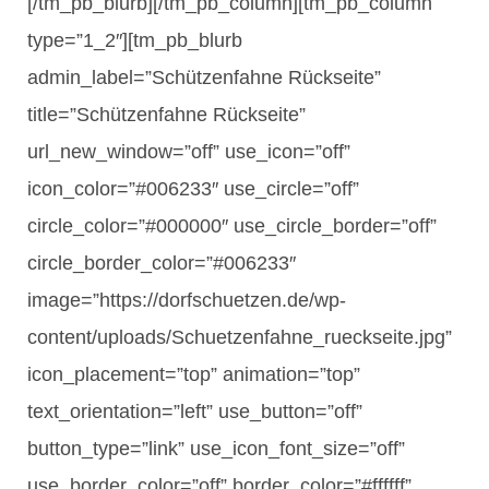
[/tm_pb_blurb][/tm_pb_column][tm_pb_column
type=”1_2″][tm_pb_blurb
admin_label=”Schützenfahne Rückseite”
title=”Schützenfahne Rückseite”
url_new_window=”off” use_icon=”off”
icon_color=”#006233″ use_circle=”off”
circle_color=”#000000″ use_circle_border=”off”
circle_border_color=”#006233″
image=”https://dorfschuetzen.de/wp-
content/uploads/Schuetzenfahne_rueckseite.jpg”
icon_placement=”top” animation=”top”
text_orientation=”left” use_button=”off”
button_type=”link” use_icon_font_size=”off”
use_border_color=”off” border_color=”#ffffff”