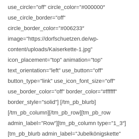
use_circle=”off” circle_color=”#000000″
use_circle_border=”off”
circle_border_color=”#006233″
image=”https://dorfschuetzen.de/wp-
content/uploads/Kaiserkette-1.jpg”
icon_placement=”top” animation=”top”
text_orientation=”left” use_button=”off”
button_type=”link” use_icon_font_size=”off”
use_border_color=”off” border_color=”#ffffff”
border_style=”solid”] [/tm_pb_blurb]
[/tm_pb_column][/tm_pb_row][tm_pb_row
admin_label=”Row”][tm_pb_column type=”1_3″]
[tm_pb_blurb admin_label=”Jubelkönigskette”