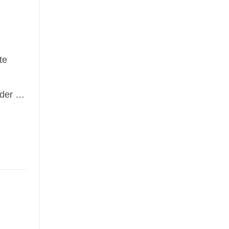
te
 der …