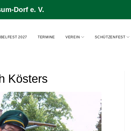
um-Dorf e. V.
BELFEST 2027
TERMINE
VEREIN
SCHÜTZENFEST
h Kösters