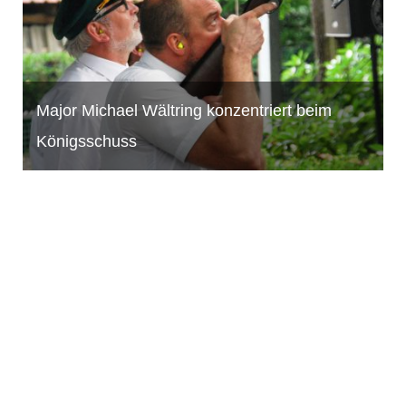
N
Major Michael Wältring konzentriert beim
M
Königsschuss
W