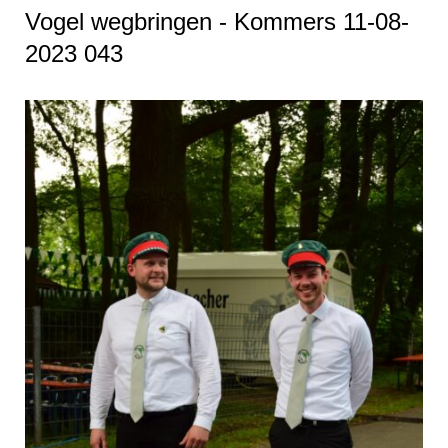
Vogel wegbringen - Kommers 11-08-
2023 043