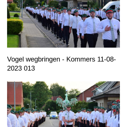
Vogel wegbringen - Kommers 11-08-
2023 013