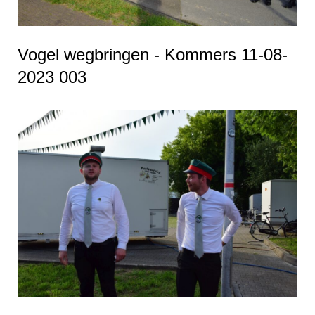
Vogel wegbringen - Kommers 11-08-
2023 003