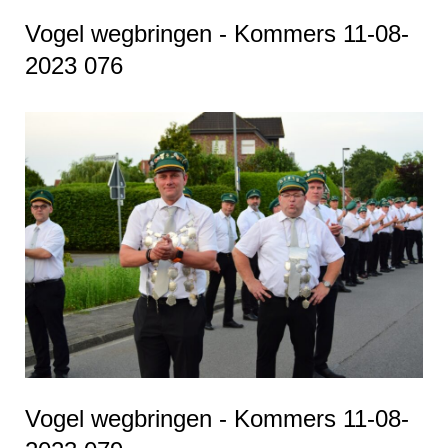
Vogel wegbringen - Kommers 11-08-
2023 076
Vogel wegbringen - Kommers 11-08-