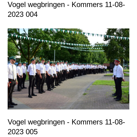
Vogel wegbringen - Kommers 11-08-
2023 004
Vogel wegbringen - Kommers 11-08-
2023 005