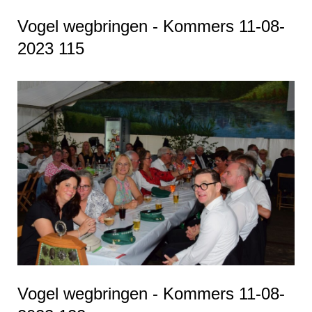
Vogel wegbringen - Kommers 11-08-
2023 115
Vogel wegbringen - Kommers 11-08-