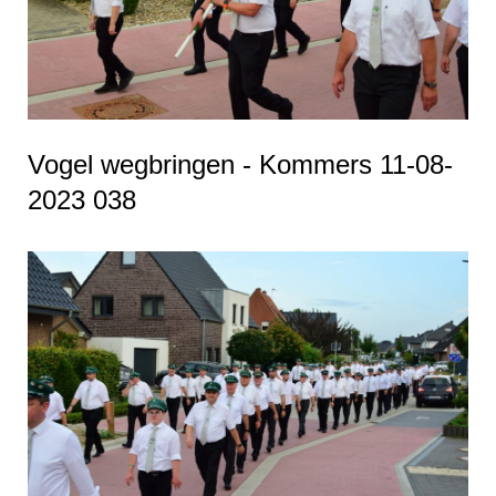
Vogel wegbringen - Kommers 11-08-
2023 038