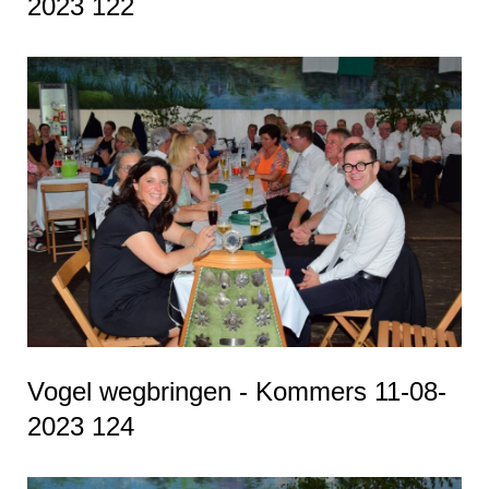
2023 122
Vogel wegbringen - Kommers 11-08-
2023 124