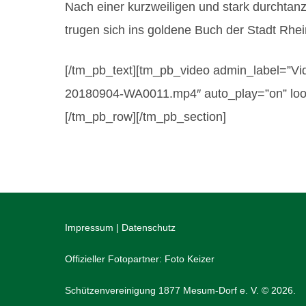
Nach einer kurzweiligen und stark durchta
trugen sich ins goldene Buch der Stadt Rhei
[/tm_pb_text][tm_pb_video admin_label=”Vid
20180904-WA0011.mp4″ auto_play=”on” loop_
[/tm_pb_row][/tm_pb_section]
Impressum
|
Datenschutz
Offizieller Fotopartner:
Foto Keizer
Schützenvereinigung 1877 Mesum-Dorf e. V. © 2026.