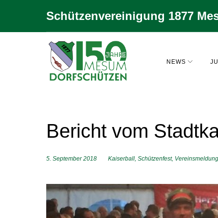
Zum
Schützenvereinigung 1877 Mes
Inhalt
springen
NEWS
JU
Bericht vom Stadtka
5. September 2018
Kaiserball
,
Schützenfest
,
Vereinsmeldun