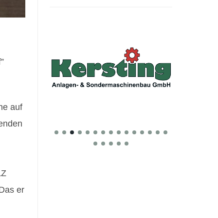
”
ne auf
renden
LZ
Das er