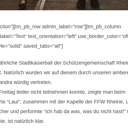
ction”][tm_pb_row admin_label=”row”][tm_pb_column
bel=”Text” text_orientation=”left” use_border_color=”off
yle=”solid” saved_tabs=”all”]
hrliche Stadtkaiserball der Schützengemeinschaft Rhei
. Natürlich wurden wir auf diesem durch unseren amtie
ndra würdig vertreten.
itag leider nicht teilnehmen konnte, zeigte man beim
ierte “Laui”, zusammen mit der Kapelle der FFW Rheine, 
er und performte “Ich hab da was, was du nicht hast!” 
 ist natürlich klar.