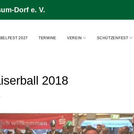
um-Dorf e. V.
BELFEST 2027
TERMINE
VEREIN
SCHÜTZENFEST
iserball 2018
g