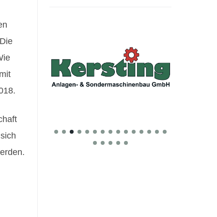
en
 Die
Wie
mit
018.
chaft
sich
werden.