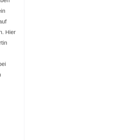
eben
ein
auf
. Hier
tin
bei
m