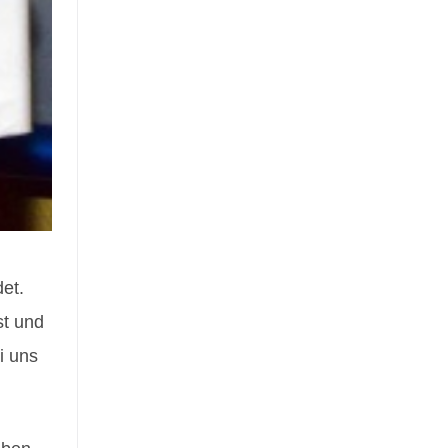
et.
st und
i uns